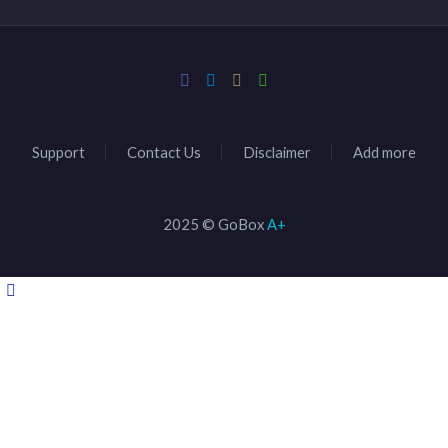
Support
Contact Us
Disclaimer
Add more
2025 © GoBox
A+