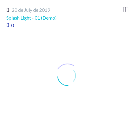


20 de July de 2019
Splash Light - 01 (Demo)
0
Ut et vehicula ligula, vel suscipit est.
Nullam vitae tristique sapien. Nunc vitae euismod
mauris. Curabitur dapibus lacinia ante id tincidunt. Cras
mollis lacus ac quam sagittis, eget feugiat ipsum porta.