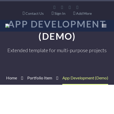
Contact Us
Sign In
Add More
APP DEVELOPMENT
(DEMO)
Extended template for multi-purpose projects
Home
Portfolio Item
App Development (Demo)