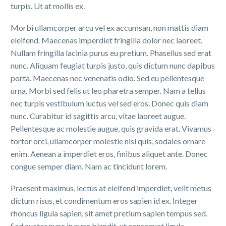
turpis. Ut at mollis ex.
Morbi ullamcorper arcu vel ex accumsan, non mattis diam
eleifend. Maecenas imperdiet fringilla dolor nec laoreet.
Nullam fringilla lacinia purus eu pretium. Phasellus sed erat
nunc. Aliquam feugiat turpis justo, quis dictum nunc dapibus
porta. Maecenas nec venenatis odio. Sed eu pellentesque
urna. Morbi sed felis ut leo pharetra semper. Nam a tellus
nec turpis vestibulum luctus vel sed eros. Donec quis diam
nunc. Curabitur id sagittis arcu, vitae laoreet augue.
Pellentesque ac molestie augue, quis gravida erat. Vivamus
tortor orci, ullamcorper molestie nisl quis, sodales ornare
enim. Aenean a imperdiet eros, finibus aliquet ante. Donec
congue semper diam. Nam ac tincidunt lorem.
Praesent maximus, lectus at eleifend imperdiet, velit metus
dictum risus, et condimentum eros sapien id ex. Integer
rhoncus ligula sapien, sit amet pretium sapien tempus sed.
Sed auctor nunc in nunc blandit, ut consequat ligula