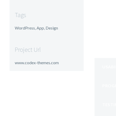
Tags
WordPress, App, Design
Project Url
www.codex-themes.com
USABI
PROG
TESTI