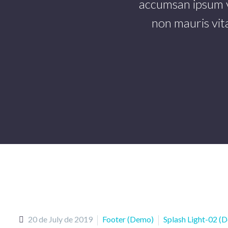
accumsan ipsum ve
non mauris vita
20 de July de 2019
Footer (Demo)
Splash Light-02 (