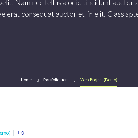
lit. Nam nec tellus a odio tincidunt auctor 
e erat consequat auctor eu in elit. Class apte
Home
Portfolio Item
Web Project (Demo)
Demo)
0