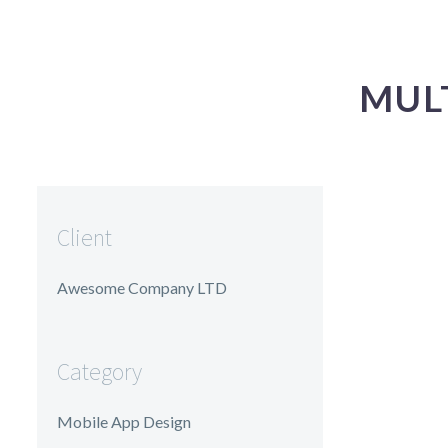
MUL
Client
Awesome Company LTD
Category
Mobile App Design