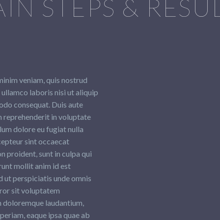
IN STEPS & RESU
minim veniam, quis nostrud
 ullamco laboris nisi ut aliquip
do consequat. Duis aute
in reprehenderit in voluptate
llum dolore eu fugiat nulla
cepteur sint occaecat
n proident, sunt in culpa qui
runt mollit anim id est
 ut perspiciatis unde omnis
rror sit voluptatem
 doloremque laudantium,
periam, eaque ipsa quae ab