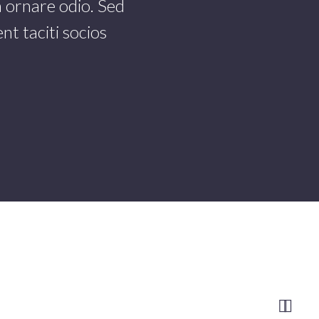
a ornare odio. Sed
nt taciti socios

