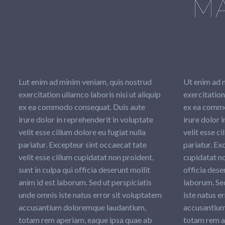
MA
Lut enim ad minim veniam, quis nostrud
Ut enim ad 
exercitation ullamco laboris nisi ut aliquip
exercitation
ex ea commodo consequat. Duis aute
ex ea commo
irure dolor in reprehenderit in voluptate
irure dolor 
velit esse cillum dolore eu fugiat nulla
velit esse ci
pariatur. Excepteur sint occaecat tate
pariatur. Ex
velit esse cillum cupidatat non proident,
cupidatat no
sunt in culpa qui officia deserunt mollit
officia dese
anim id est laborum. Sed ut perspiciatis
laborum. Sed
unde omnis iste natus error sit voluptatem
iste natus e
accusantium doloremque laudantium,
accusantium
totam rem aperiam, eaque ipsa quae ab
totam rem a