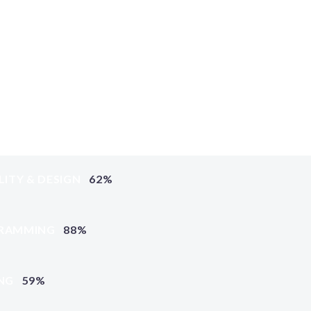
LITY & DESIGN
62%
RAMMING
88%
NG
59%