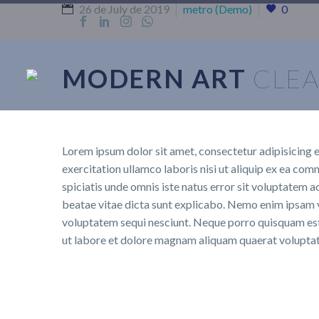
26 de July de 2019
metro (Demo)
0
MODERN ART
CLEA
Lorem ipsum dolor sit amet, consectetur adipisicing e
exercitation ullamco laboris nisi ut aliquip ex ea comm
spiciatis unde omnis iste natus error sit voluptatem 
beatae vitae dicta sunt explicabo. Nemo enim ipsam v
voluptatem sequi nesciunt. Neque porro quisquam est,
ut labore et dolore magnam aliquam quaerat volupta