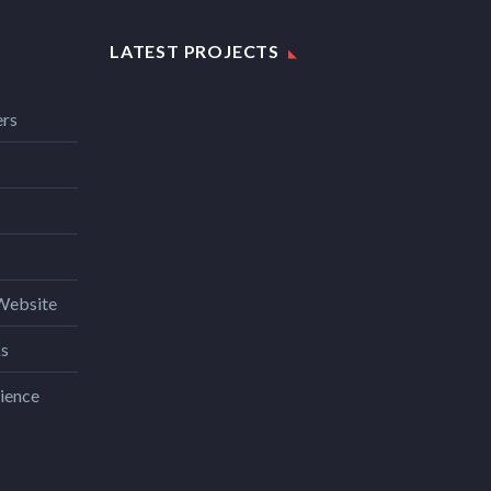
LATEST PROJECTS
ers
Website
ks
ience