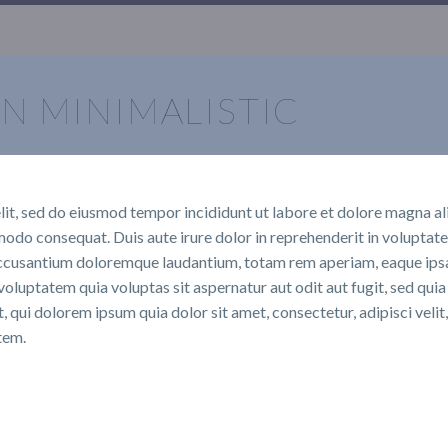
N MINIMALISTIC
lit, sed do eiusmod tempor incididunt ut labore et dolore magna a
odo consequat. Duis aute irure dolor in reprehenderit in voluptate v
accusantium doloremque laudantium, totam rem aperiam, eaque ipsa q
oluptatem quia voluptas sit aspernatur aut odit aut fugit, sed qui
 qui dolorem ipsum quia dolor sit amet, consectetur, adipisci vel
tem.