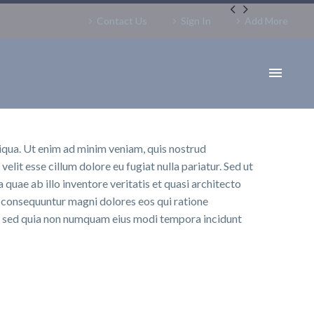


Contact Us
Sign In
Add More
liqua. Ut enim ad minim veniam, quis nostrud
elit esse cillum dolore eu fugiat nulla pariatur. Sed ut
uae ab illo inventore veritatis et quasi architecto
a consequuntur magni dolores eos qui ratione
it, sed quia non numquam eius modi tempora incidunt