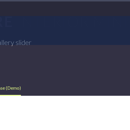
RE
INTERIOR MINI
llery slider
ase (Demo)