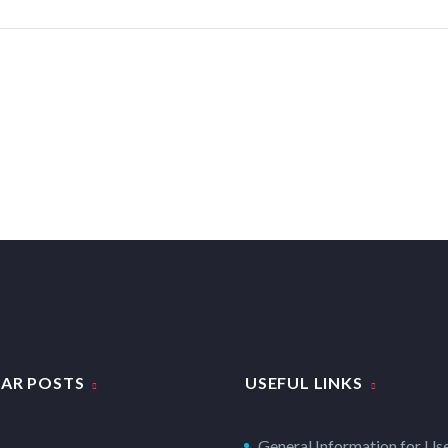
AR POSTS
USEFUL LINKS
General Information for Us