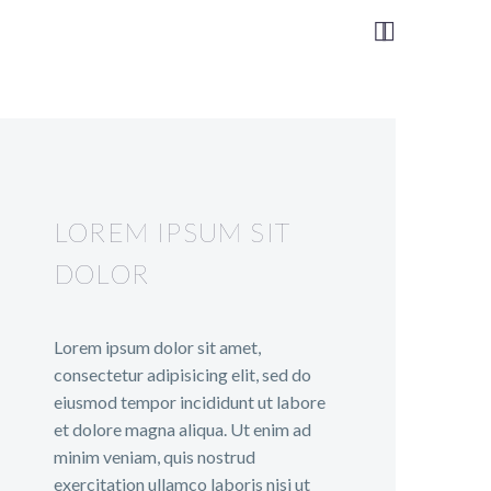


LOREM IPSUM SIT
DOLOR
Lorem ipsum dolor sit amet,
consectetur adipisicing elit, sed do
eiusmod tempor incididunt ut labore
et dolore magna aliqua. Ut enim ad
minim veniam, quis nostrud
exercitation ullamco laboris nisi ut