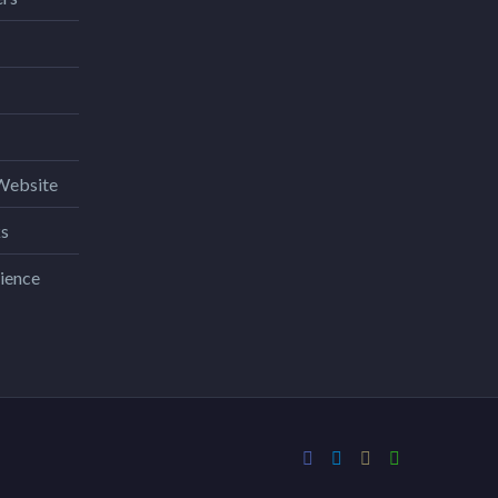
Website
ks
ience