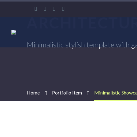
ARCHITECTU
Minimalistic stylish template with ga
Home
Portfolio Item
Minimalistic Showc