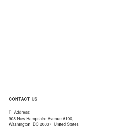
t. Cras mollis lacus ac quam sagittis, eget
s mollis lacus ac quam sagittis, eget.
. Nullam nec mollis sapien. Ut pharetra, orci
CONTACT US
Address:
908 New Hampshire Avenue #100,
Washington, DC 20037, United States