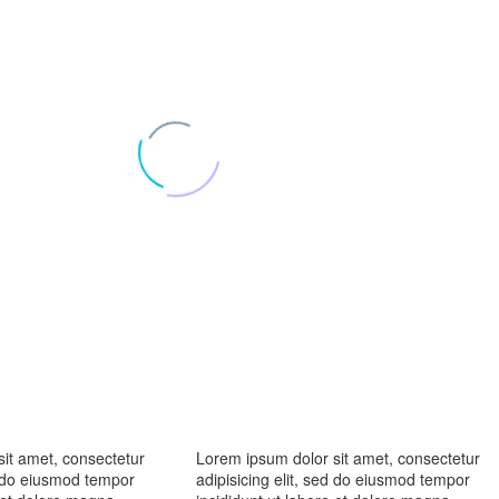
en. Nunc vitae euismod mauris. Curabitur dapibus lacinia ante id tincidun
c vitae euismod mauris. Curabitur dapibus lacinia ante id tincidunt. Cra
 eu vehicula justo. Pellentesque quis accumsan nisl, eu scelerisque dui
it amet, consectetur
Lorem ipsum dolor sit amet, consectetur
ed do eiusmod tempor
adipisicing elit, sed do eiusmod tempor