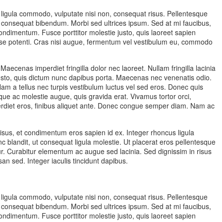
t ligula commodo, vulputate nisi non, consequat risus. Pellentesque
o consequat bibendum. Morbi sed ultrices ipsum. Sed at mi faucibus,
dimentum. Fusce porttitor molestie justo, quis laoreet sapien
sse potenti. Cras nisi augue, fermentum vel vestibulum eu, commodo
ecenas imperdiet fringilla dolor nec laoreet. Nullam fringilla lacinia
justo, quis dictum nunc dapibus porta. Maecenas nec venenatis odio.
am a tellus nec turpis vestibulum luctus vel sed eros. Donec quis
sque ac molestie augue, quis gravida erat. Vivamus tortor orci,
erdiet eros, finibus aliquet ante. Donec congue semper diam. Nam ac
risus, et condimentum eros sapien id ex. Integer rhoncus ligula
 blandit, ut consequat ligula molestie. Ut placerat eros pellentesque
tetur. Curabitur elementum ac augue sed lacinia. Sed dignissim in risus
n sed. Integer iaculis tincidunt dapibus.
t ligula commodo, vulputate nisi non, consequat risus. Pellentesque
o consequat bibendum. Morbi sed ultrices ipsum. Sed at mi faucibus,
dimentum. Fusce porttitor molestie justo, quis laoreet sapien