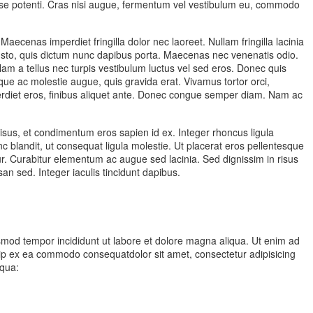
sse potenti. Cras nisi augue, fermentum vel vestibulum eu, commodo
ecenas imperdiet fringilla dolor nec laoreet. Nullam fringilla lacinia
justo, quis dictum nunc dapibus porta. Maecenas nec venenatis odio.
am a tellus nec turpis vestibulum luctus vel sed eros. Donec quis
sque ac molestie augue, quis gravida erat. Vivamus tortor orci,
erdiet eros, finibus aliquet ante. Donec congue semper diam. Nam ac
risus, et condimentum eros sapien id ex. Integer rhoncus ligula
 blandit, ut consequat ligula molestie. Ut placerat eros pellentesque
tetur. Curabitur elementum ac augue sed lacinia. Sed dignissim in risus
n sed. Integer iaculis tincidunt dapibus.
usmod tempor incididunt ut labore et dolore magna aliqua. Ut enim ad
quip ex ea commodo consequatdolor sit amet, consectetur adipisicing
iqua: