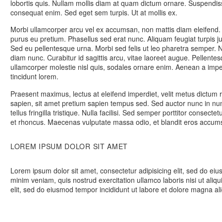
lobortis quis. Nullam mollis diam at quam dictum ornare. Suspendi
consequat enim. Sed eget sem turpis. Ut at mollis ex.
Morbi ullamcorper arcu vel ex accumsan, non mattis diam eleifend. Ma
purus eu pretium. Phasellus sed erat nunc. Aliquam feugiat turpis 
Sed eu pellentesque urna. Morbi sed felis ut leo pharetra semper. N
diam nunc. Curabitur id sagittis arcu, vitae laoreet augue. Pellente
ullamcorper molestie nisl quis, sodales ornare enim. Aenean a imp
tincidunt lorem.
Praesent maximus, lectus at eleifend imperdiet, velit metus dictum 
sapien, sit amet pretium sapien tempus sed. Sed auctor nunc in nunc
tellus fringilla tristique. Nulla facilisi. Sed semper porttitor consec
et rhoncus. Maecenas vulputate massa odio, et blandit eros accumsa
LOREM IPSUM DOLOR SIT AMET
Lorem ipsum dolor sit amet, consectetur adipisicing elit, sed do ei
minim veniam, quis nostrud exercitation ullamco laboris nisi ut ali
elit, sed do eiusmod tempor incididunt ut labore et dolore magna al