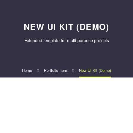
NEW UI KIT (DEMO)
Extended template for multi-purpose projects
Home
Portfolio Item
New UI Kit (Demo)
1