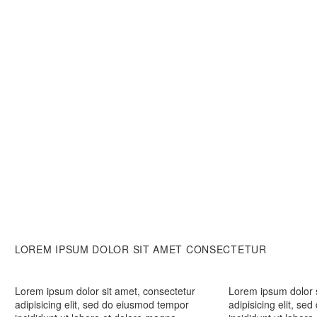
Ut et vehicula ligula, vel suscipit est.
Nullam vitae tristique sapi
feugiat ipsum porta.
Suspendisse porttitor diam convallis.
Tristique vitae sapien. Nun
Pellentesque quis accumsan nisl
Maecenas vitae vehicula dolor,
hendrerit, risus sem.
LOREM IPSUM DOLOR SIT AMET CONSECTETUR
Lorem ipsum dolor sit amet, consectetur
Lorem ipsum dolor s
adipisicing elit, sed do eiusmod tempor
adipisicing elit, s