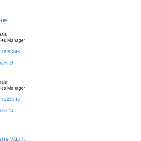
QUE.
eals
ales Manager
) 1625346
ain.tld
eals
ales Manager
) 1625346
ain.tld
IS VELIT.