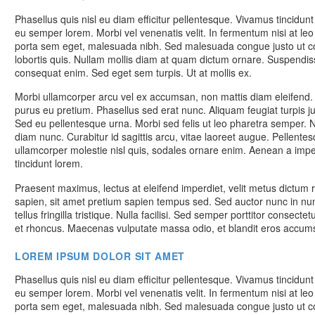
Phasellus quis nisl eu diam efficitur pellentesque. Vivamus tincidun
eu semper lorem. Morbi vel venenatis velit. In fermentum nisi at le
porta sem eget, malesuada nibh. Sed malesuada congue justo ut con
lobortis quis. Nullam mollis diam at quam dictum ornare. Suspendi
consequat enim. Sed eget sem turpis. Ut at mollis ex.
Morbi ullamcorper arcu vel ex accumsan, non mattis diam eleifend. Ma
purus eu pretium. Phasellus sed erat nunc. Aliquam feugiat turpis 
Sed eu pellentesque urna. Morbi sed felis ut leo pharetra semper. N
diam nunc. Curabitur id sagittis arcu, vitae laoreet augue. Pellente
ullamcorper molestie nisl quis, sodales ornare enim. Aenean a imp
tincidunt lorem.
Praesent maximus, lectus at eleifend imperdiet, velit metus dictum 
sapien, sit amet pretium sapien tempus sed. Sed auctor nunc in nunc
tellus fringilla tristique. Nulla facilisi. Sed semper porttitor consec
et rhoncus. Maecenas vulputate massa odio, et blandit eros accumsa
LOREM IPSUM DOLOR SIT AMET
Phasellus quis nisl eu diam efficitur pellentesque. Vivamus tincidun
eu semper lorem. Morbi vel venenatis velit. In fermentum nisi at le
porta sem eget, malesuada nibh. Sed malesuada congue justo ut con