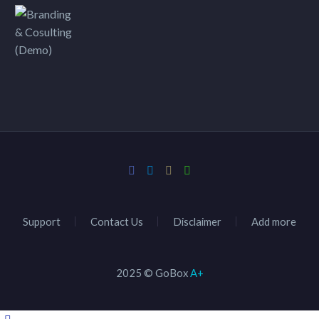
Support
Contact Us
Disclaimer
Add more
2025 © GoBox
A+