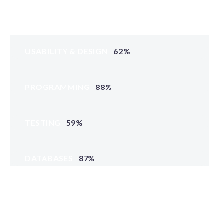
USABILITY & DESIGN
62%
PROGRAMMING
88%
TESTING
59%
DATABASES
87%