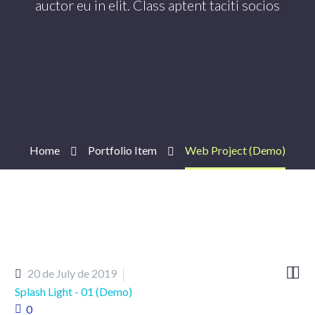
auctor eu in elit. Class aptent taciti socios
Home
Portfolio Item
Web Project (Demo)


20 de July de 2019
Splash Light - 01 (Demo)
0