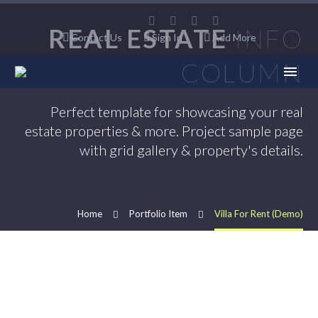
REAL ESTATE
INFO
Contact Us
Sign In
Add More
COLUMN
Perfect template for showcasing your real
estate properties & more. Project sample page
with grid gallery & property's details.
Home
Portfolio Item
Villa For Rent (Demo)