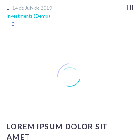


14 de July de 2019
Investments (Demo)
0
LOREM IPSUM DOLOR SIT
AMET